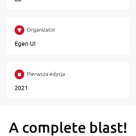
Organizator
Egen UI
Pierwsza edycja
2021
A complete blast!