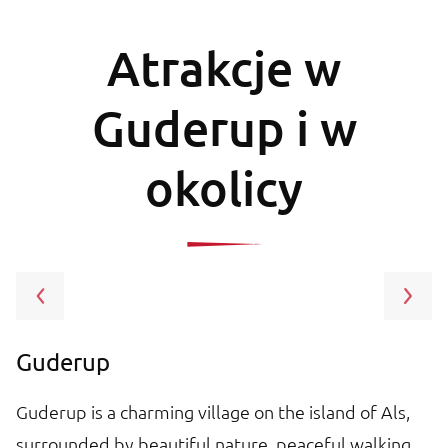
Atrakcje w
Guderup i w
okolicy
Guderup
U
Guderup is a charming village on the island of Als,
Un
surrounded by beautiful nature, peaceful walking
No