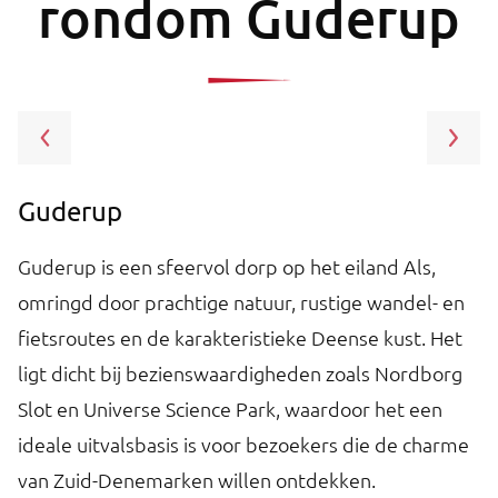
rondom Guderup
Guderup
U
Dit
Guderup is een sfeervol dorp op het eiland Als,
Un
omringd door prachtige natuur, rustige wandel- en
b
e
fietsroutes en de karakteristieke Deense kust. Het
be
ligt dicht bij bezienswaardigheden zoals Nordborg
zi
Slot en Universe Science Park, waardoor het een
at
ideale uitvalsbasis is voor bezoekers die de charme
n
,
van Zuid-Denemarken willen ontdekken.
h