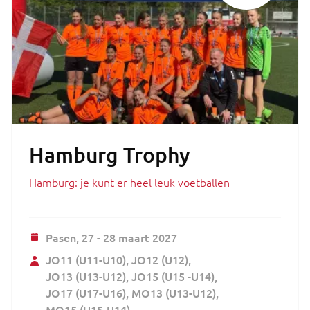
Hamburg Trophy
Hamburg: je kunt er heel leuk voetballen
Pasen,
27 - 28 maart 2027
JO11 (U11-U10)
JO12 (U12)
JO13 (U13-U12)
JO15 (U15 -U14)
JO17 (U17-U16)
MO13 (U13-U12)
MO15 (U15-U14)