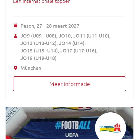
Een internationale topper
Pasen,
27 - 28 maart 2027
JO9 (U09 - U08)
JO10
JO11 (U11-U10)
JO13 (U13-U12)
JO14 (U14)
JO15 (U15 -U14)
JO17 (U17-U16)
JO19 (U19-U18)
München
Meer informatie