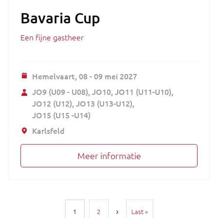
Bavaria Cup
Een fijne gastheer
Hemelvaart,
08 - 09 mei 2027
JO9 (U09 - U08)
JO10
JO11 (U11-U10)
JO12 (U12)
JO13 (U13-U12)
JO15 (U15 -U14)
Karlsfeld
Meer informatie
Paginering
Laatste pagina
1
2
Last »