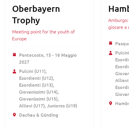
Oberbayern
Hamb
Trophy
Amburgo: 
giocare a 
Meeting point for the youth of
Europe
Pasqu
Pulcin
Pentecoste,
15 - 16 Maggio
Esordi
2027
Esordi
Pulcini (U11)
Giovan
Esordienti (U12)
Allievi
Esordienti (U13)
Esordi
Giovanissimi (U14)
Giovan
Giovanissimi (U15)
Hamb
Allievi (U17)
Juniores (U19)
Dachau & Günding