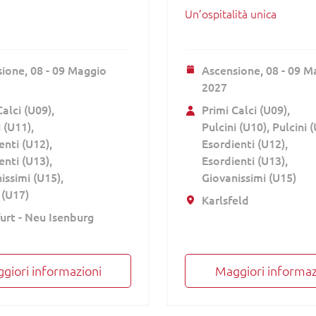
Un’ospitalità unica
sione,
08 - 09 Maggio
Ascensione,
08 - 09 M
2027
Calci (U09)
Primi Calci (U09)
i (U11)
Pulcini (U10)
Pulcini 
enti (U12)
Esordienti (U12)
enti (U13)
Esordienti (U13)
issimi (U15)
Giovanissimi (U15)
 (U17)
Karlsfeld
urt - Neu Isenburg
giori informazioni
Maggiori informaz