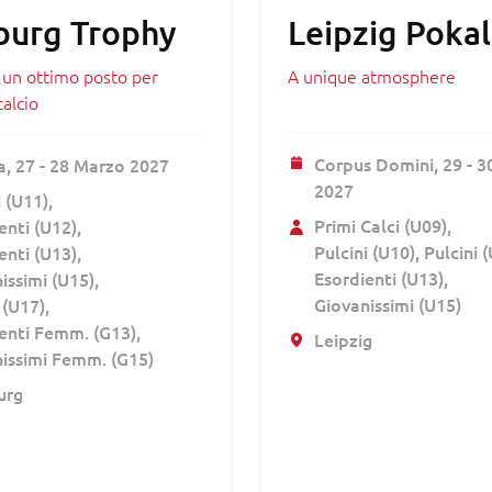
urg Trophy
Leipzig Pokal
un ottimo posto per
A unique atmosphere
calcio
Corpus Domini,
29 - 
a,
27 - 28 Marzo 2027
2027
i (U11)
Primi Calci (U09)
enti (U12)
Pulcini (U10)
Pulcini 
enti (U13)
Esordienti (U13)
issimi (U15)
Giovanissimi (U15)
 (U17)
enti Femm. (G13)
Leipzig
issimi Femm. (G15)
urg