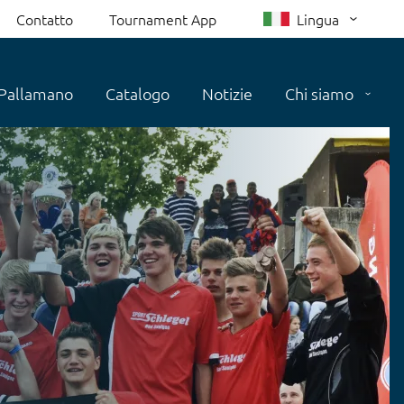
Contatto
Tournament App
Lingua
Pallamano
Catalogo
Notizie
Chi siamo