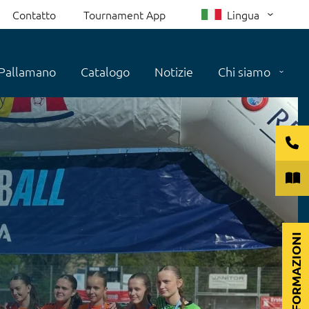
Contatto
Tournament App
Lingua
Pallamano
Catalogo
Notizie
Chi siamo