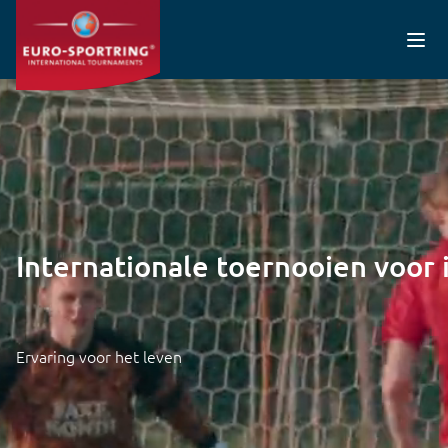
Overslaan en naar de inhoud gaan
Filmbestand
Internationale toernooien voor 
Ervaring voor het leven