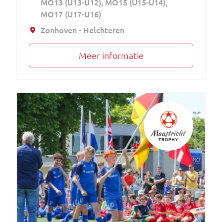
MO13 (U13-U12)
MO15 (U15-U14)
MO17 (U17-U16)
Zonhoven - Helchteren
Meer informatie