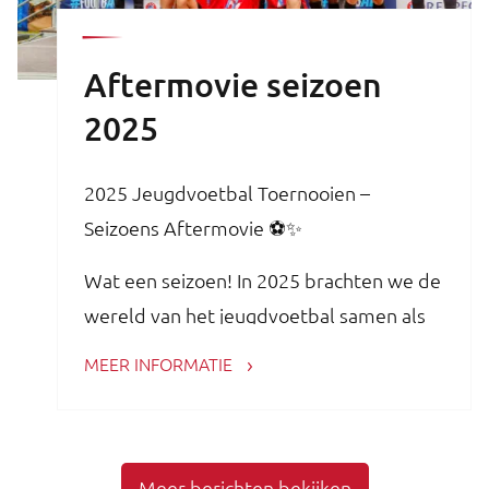
Aftermovie seizoen
2025
2025 Jeugdvoetbal Toernooien –
Seizoens Aftermovie ⚽✨
Wat een seizoen! In 2025 brachten we de
wereld van het jeugdvoetbal samen als
nooit tevoren. Met meer dan 80
MEER INFORMATIE
internationale jeugdvoetbal toernooien
verwelkomden we teams uit meer dan
30 landen en creëerden we
Meer berichten bekijken