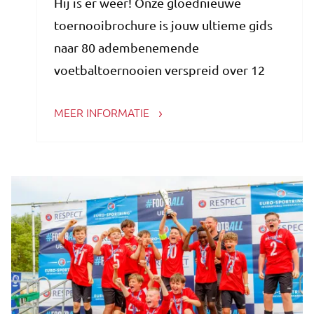
Hij is er weer! Onze gloednieuwe
toernooibrochure is jouw ultieme gids
naar 80 adembenemende
voetbaltoernooien verspreid over 12
Europese landen. Of je nu een trainer,
MEER INFORMATIE
coach, fanatieke voetbalouder of speler
bent, de brochure is jouw sleutel tot een
onvergetelijke voetbalervaring.