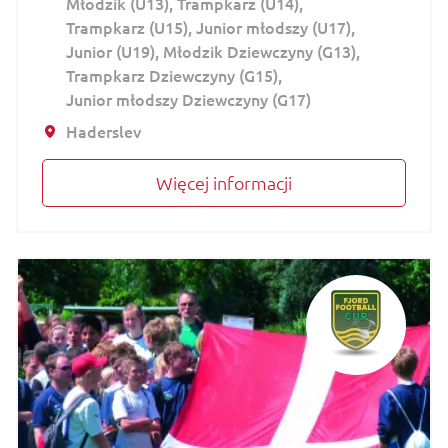
Młodzik (U13)
Trampkarz (U14)
Trampkarz (U15)
Junior młodszy (U17)
Junior (U19)
Młodzik Dziewczyny (G13)
Trampkarz Dziewczyny (G15)
Junior młodszy Dziewczyny (G17)
Haderslev
Więcej informacji