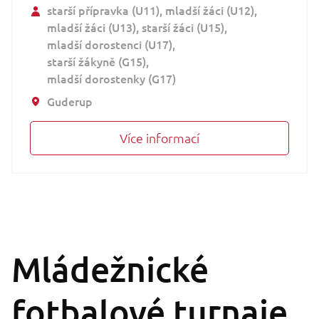
starší přípravka (U11)
mladší žáci (U12)
mladší žáci (U13)
starší žáci (U15)
mladší dorostenci (U17)
starší žákyně (G15)
mladší dorostenky (G17)
Guderup
Více informací
Mládežnické
fotbalové turnaje