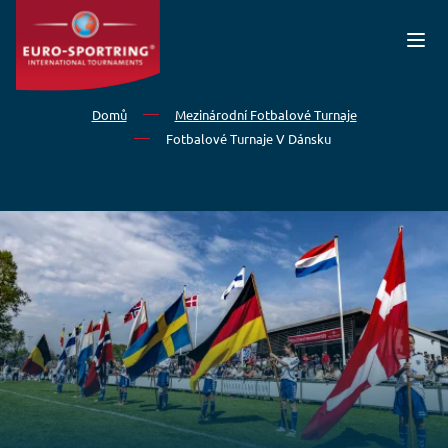
Přejít k hlavnímu obsahu
Domů
Mezinárodní Fotbalové Turnaje
Fotbalové Turnaje V Dánsku