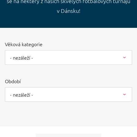
se na některý z našich skvělých fotbalových turnajů
v Dánsku!
Věková kategorie
- nezáleží -
Období
- nezáleží -