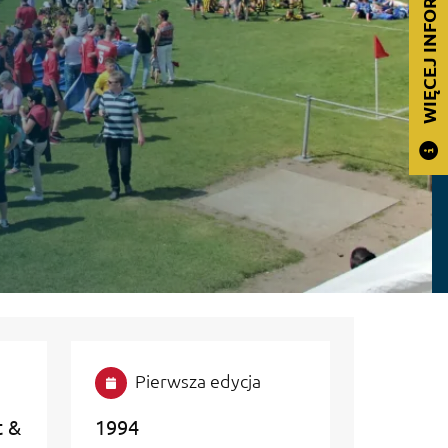
WIĘCEJ INFORMACJI
Pierwsza edycja
t &
1994