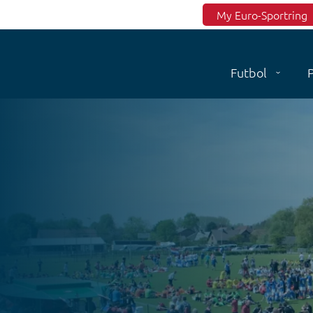
Top menu
My Euro-Sportring
Futbol
P