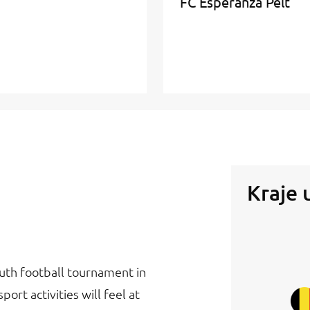
FC Esperanza Pelt
Kraje 
outh football tournament in
rt activities will feel at