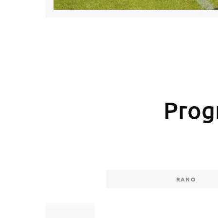
Prog
RANO