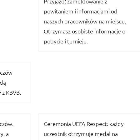
Przyjazd: zameldowanie z
powitaniem i informacjami od
naszych pracowników na miejscu.
Otrzymasz osobiste informacje o
pobycie i turnieju.
eczów
ędą
 z KBVB.
czów.
Ceremonia UEFA Respect: każdy
y, a
uczestnik otrzymuje medal na