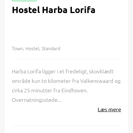
Hostel Harba Lorifa
Town, Hostel, Standard
Harba Lorifa ligger i et fredeligt, skovklædt
område kun to kilometer fra Valkenswaard og
cirka 25 minutter fra Eindhoven.
Overnatningsstede...
Læs mere