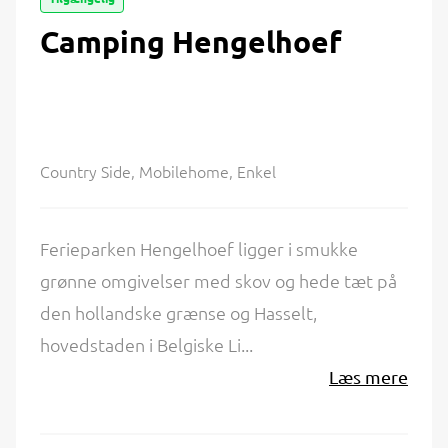
Camping Hengelhoef
Country Side, Mobilehome, Enkel
Ferieparken Hengelhoef ligger i smukke
grønne omgivelser med skov og hede tæt på
den hollandske grænse og Hasselt,
hovedstaden i Belgiske Li...
Læs mere