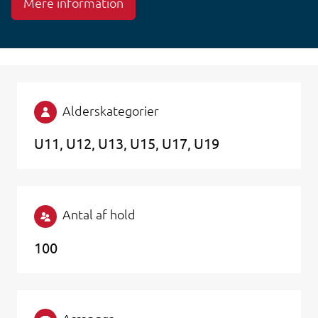
Mere information
Alderskategorier
U11
U12
U13
U15
U17
U19
Antal af hold
100