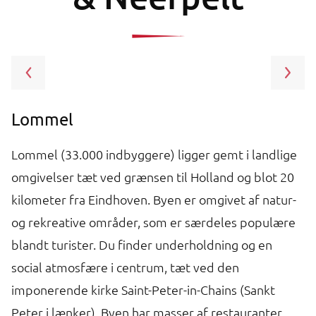
Lommel
S
Lommel (33.000 indbyggere) ligger gemt i landlige
N
omgivelser tæt ved grænsen til Holland og blot 20
f
kilometer fra Eindhoven. Byen er omgivet af natur-
s
un
og rekreative områder, som er særdeles populære
o
blandt turister. Du finder underholdning og en
i
is
social atmosfære i centrum, tæt ved den
na
d
imponerende kirke Saint-Peter-in-Chains (Sankt
li
Peter i lænker). Byen har masser af restauranter,
on