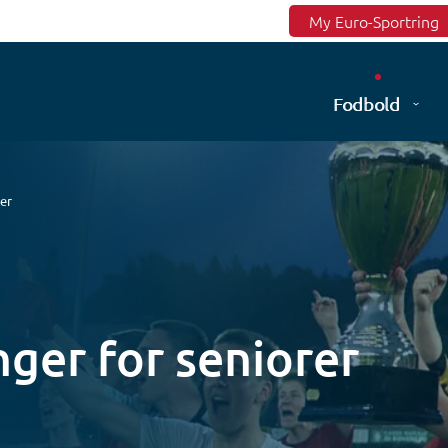
Top menu
My Euro-Sportring
Fodbold
er
ger for seniorer