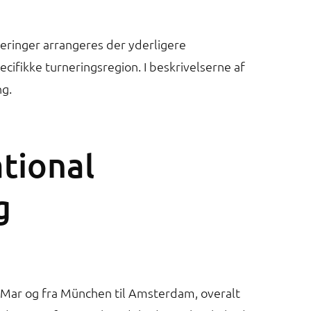
neringer arrangeres der yderligere
ecifikke turneringsregion. I beskrivelserne af
ng.
tional
g
 de Mar og fra München til Amsterdam, overalt