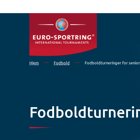
Gå til hovedindhold
Hjem
Fodbold
Fodboldturneringer for senior
Fodboldturnerin