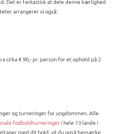
. Det er fantastisk at dele denne kærlighed
teter arrangerer vi også:
 cirka € 90,- pr. person for et ophold på 2
inger og turneringer for ungdommen. Alle
ionale fodboldturneringer
i hele 13 lande i
 deltager med dit hold, vil du også bemærke