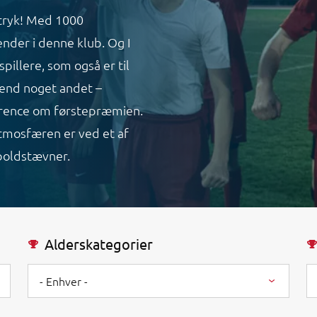
jtryk! Med 1000
der i denne klub. Og I
pillere, som også er til
 end noget andet –
urrence om førstepræmien.
atmosfæren er ved et af
boldstævner.
Alderskategorier
- Enhver -