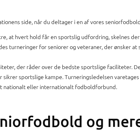
sationens side, når du deltager i en af vores seniorfodbol
ikre, at hvert hold får en sportslig udfordring, skelnes 
ledes turneringer for seniorer og veteraner, der ønsker a
iteter, der råder over de bedste sportslige faciliteter. D
sikrer sportslige kampe. Turneringsledelsen varetages
 nationalt eller internationalt fodboldforbund.
eniorfodbold og mer