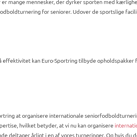
 er mange mennesker, der dyrker sporten med kærlighed
fodboldturnering for seniorer. Udover de sportslige facili
effektivitet kan Euro-Sportring tilbyde opholdspakker fra
rtring at organisere internationale seniorfodboldturner
pertise, hvilket betyder, at vi nu kan organisere
internat
nde deltager årligt i en af vores turneringer. Og hvis du