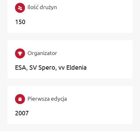
Ilość drużyn
150
Organizator
ESA, SV Spero, vv Eldenia
Pierwsza edycja
2007