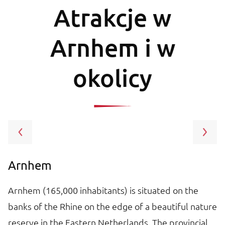
Atrakcje w
Arnhem i w
okolicy
Arnhem
G
Arnhem (165,000 inhabitants) is situated on the
T
banks of the Rhine on the edge of a beautiful nature
pr
reserve in the Eastern Netherlands. The provincial
s