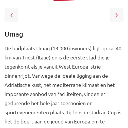
Umag
I
De badplaats Umag (13.000 inwoners) ligt op ca. 40
Is
km van Triëst (Italië) en is de eerste stad die je
Z
ks
tegenkomt als je vanuit West-Europa Istrië
Is
binnenrijdt. Vanwege de ideale ligging aan de
ku
Adriatische kust, het mediterrane klimaat en het
v
imposante aanbod van faciliteiten, vinden er
s
in
gedurende het hele jaar toernooien en
o
sportevenementen plaats. Tijdens de Jadran Cup is
h
het de beurt aan de jeugd van Europa om te
w