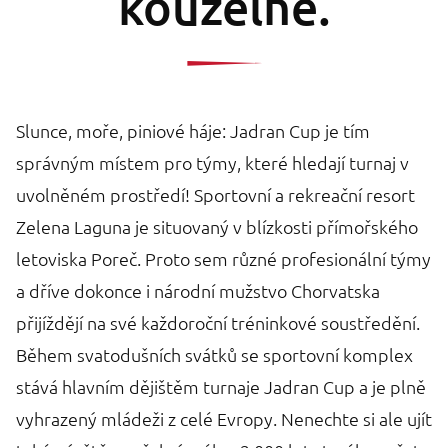
kouzelné.
Slunce, moře, piniové háje: Jadran Cup je tím
správným místem pro týmy, které hledají turnaj v
uvolněném prostředí! Sportovní a rekreační resort
Zelena Laguna je situovaný v blízkosti přímořského
letoviska Poreč. Proto sem různé profesionální týmy
a dříve dokonce i národní mužstvo Chorvatska
přijíždějí na své každoroční tréninkové soustředění.
Během svatodušních svátků se sportovní komplex
stává hlavním dějištěm turnaje Jadran Cup a je plně
vyhrazený mládeži z celé Evropy. Nenechte si ale ujít