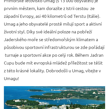
Přímořské letovisko Umag (s 13 000 obyvateli) je
Is
prvním městem, kam dorazíte z Istrii cestou ze
ne
západní Evropy, asi 40 kilometrů od Terstu (Itálie).
n
Umag a jeho obyvatelé prostě milují sport a aktivní
č
životní styl. Díky své ideální poloze na pobřeží
N
Jaderského moře se středomořským klimatem a
m
působivou sportovní infrastrukturou se zde pořádají
p
turnaje a sportovní akce po celý rok. Během Jadran
k
Cupu bude mít evropská mládež příležitost se těšit
z této krásné lokality. Dobrodošli u Umag, vítejte v
Umagu!