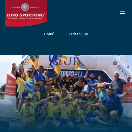
Přejít k hlavnímu obsahu
Domů
Jadran Cup