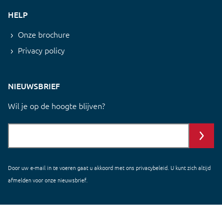
HELP
Onze brochure
Privacy policy
NIEUWSBRIEF
Wil je op de hoogte blijven?
Door uw e-mail in te voeren gaat u akkoord met ons
privacybeleid
. U kunt zich altijd
afmelden voor onze nieuwsbrief.