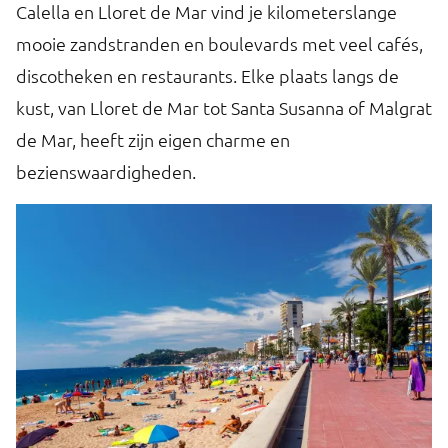
Calella en Lloret de Mar vind je kilometerslange
ka
mooie zandstranden en boulevards met veel cafés,
d
discotheken en restaurants. Elke plaats langs de
o
n!
kust, van Lloret de Mar tot Santa Susanna of Malgrat
en
de Mar, heeft zijn eigen charme en
d
bezienswaardigheden.
J
ui
oo