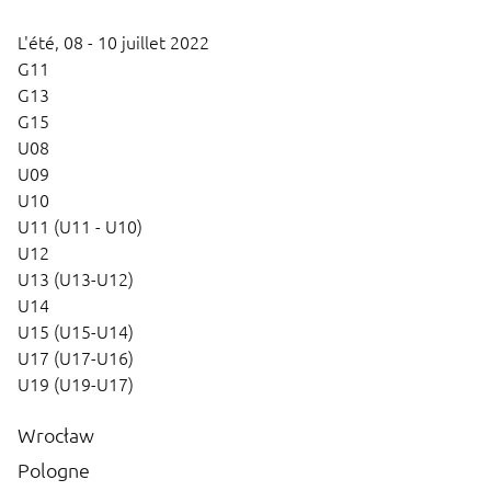
L'été,
08 - 10 juillet 2022
G11
G13
G15
U08
U09
U10
U11 (U11 - U10)
U12
U13 (U13-U12)
U14
U15 (U15-U14)
U17 (U17-U16)
U19 (U19-U17)
Wrocław
Pologne