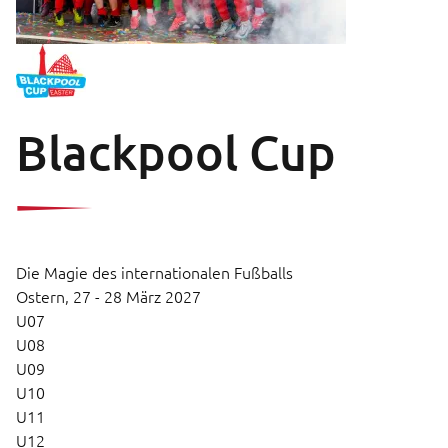
Blackpool Cup
Die Magie des internationalen Fußballs
Ostern,
27 - 28 März 2027
U07
U08
U09
U10
U11
U12