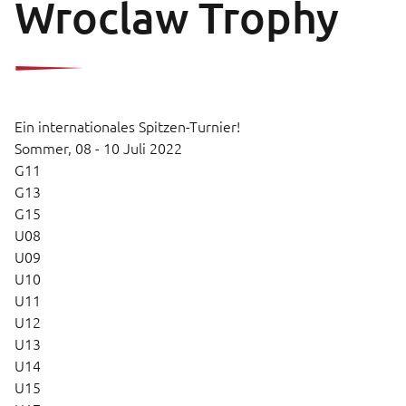
Wroclaw Trophy
Ein internationales Spitzen-Turnier!
Sommer,
08 - 10 Juli 2022
G11
G13
G15
U08
U09
U10
U11
U12
U13
U14
U15