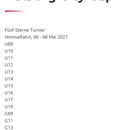
Fünf-Sterne Turnier
Himmelfahrt,
06 - 08 Mai 2027
U09
U10
U11
U12
U13
U14
U15
U16
U17
U19
G09
G11
G13