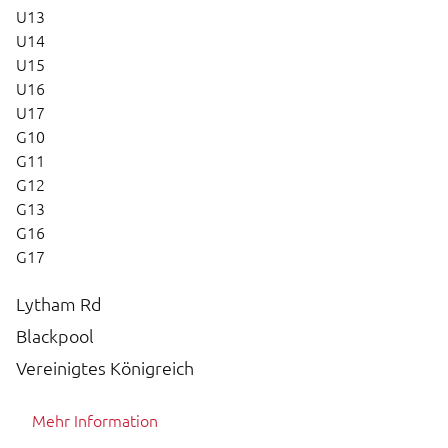
U13
U14
U15
U16
U17
G10
G11
G12
G13
G16
G17
Lytham Rd
Blackpool
Vereinigtes Königreich
Mehr Information