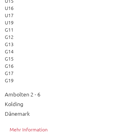
U15
U16
U17
U19
G11
G12
G13
G14
G15
G16
G17
G19
Ambolten 2 - 6
Kolding
Dänemark
Mehr Information