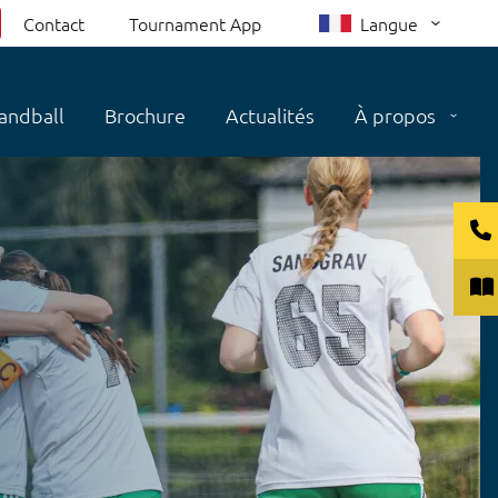
Contact
Tournament App
Langue
andball
Brochure
Actualités
À propos