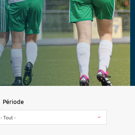
Période
- Tout -