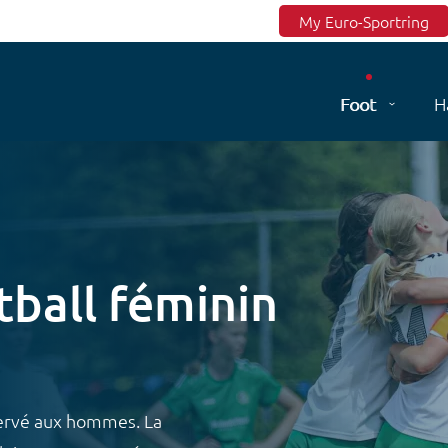
Top menu
My Euro-Sportring
Foot
H
tball féminin
servé aux hommes. La