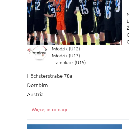
M
L
Ż
O
O
Młodzik (U12)
Młodzik (U13)
Trampkarz (U15)
Höchsterstraße 78a
Dornbirn
Austria
Więcej informacji