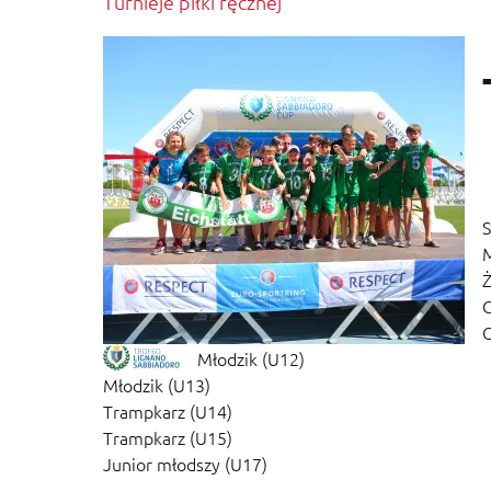
Turnieje piłki ręcznej
S
Ż
O
O
Młodzik (U12)
Młodzik (U13)
Trampkarz (U14)
Trampkarz (U15)
Junior młodszy (U17)