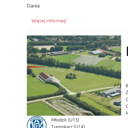
Dania
Więcej informacji
B
Z
O
O
M
Młodzik (U13)
Trampkarz (U14)