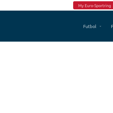
Top menu
My Euro-Sportring
Futbol
P