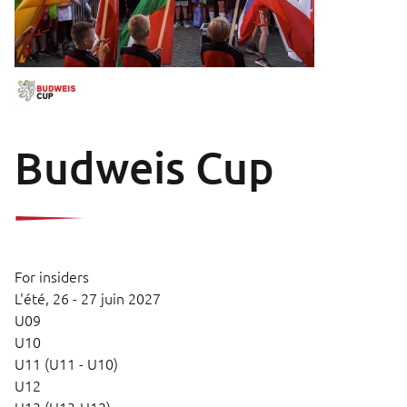
Budweis Cup
For insiders
L'été,
26 - 27 juin 2027
U09
U10
U11 (U11 - U10)
U12
U13 (U13-U12)