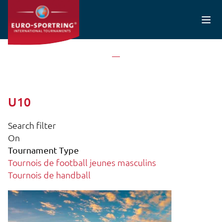
Aller au contenu principal
Accueil
U10
U10
Search filter
On
Tournament Type
Tournois de football jeunes masculins
Tournois de handball