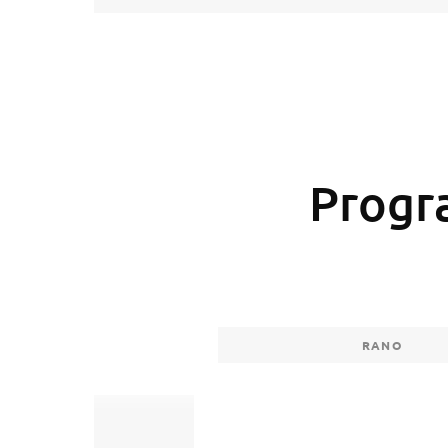
Progr
RANO