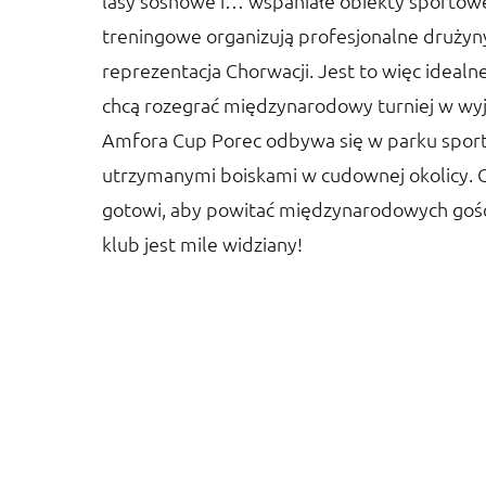
lasy sosnowe i… wspaniałe obiekty sportowe
treningowe organizują profesjonalne drużyny
reprezentacja Chorwacji. Jest to więc idealn
chcą rozegrać międzynarodowy turniej w wy
Amfora Cup Porec odbywa się w parku spor
utrzymanymi boiskami w cudownej okolicy. O
gotowi, aby powitać międzynarodowych gości 
klub jest mile widziany!