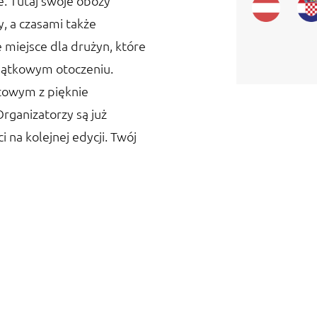
. Tutaj swoje obozy
, a czasami także
e miejsce dla drużyn, które
jątkowym otoczeniu.
towym z pięknie
rganizatorzy są już
na kolejnej edycji. Twój