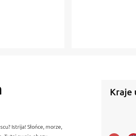
a
Kraje
u? Istrija! Słońce, morze,