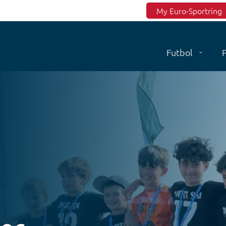
Top menu
My Euro-Sportring
Futbol
P