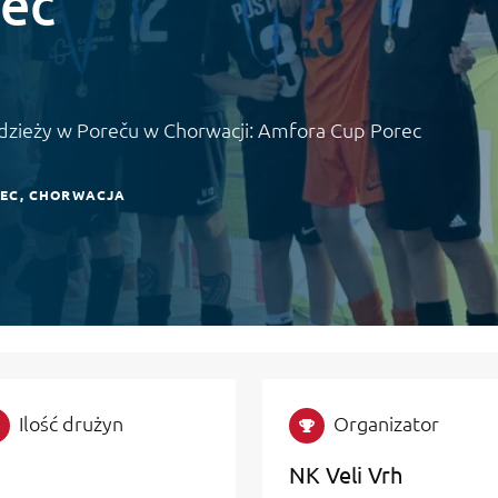
ec
odzieży w Poreču w Chorwacji: Amfora Cup Porec
EC
CHORWACJA
Ilość drużyn
Organizator
NK Veli Vrh