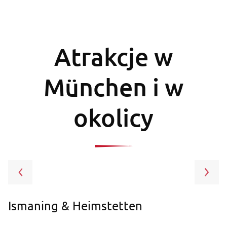
Atrakcje w
München i w
okolicy
Ismaning & Heimstetten
M