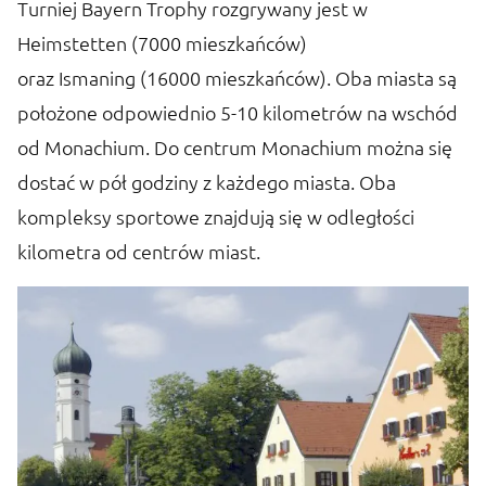
m.
Turniej Bayern Trophy rozgrywany jest w
W
Heimstetten (7000 mieszkańców)
rę
oraz Ismaning (16000 mieszkańców). Oba miasta są
M
d
położone odpowiednio 5-10 kilometrów na wschód
T
od Monachium. Do centrum Monachium można się
m
dostać w pół godziny z każdego miasta. Oba
t
kompleksy sportowe znajdują się w odległości
s
kilometra od centrów miast.
g
M
e
a
ar
m,
lo
M
o