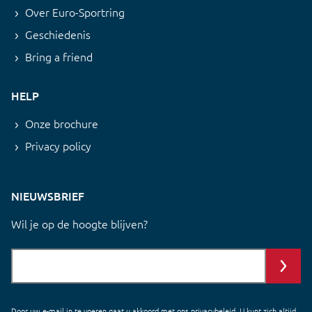
Over Euro-Sportring
Geschiedenis
Bring a friend
HELP
Onze brochure
Privacy policy
NIEUWSBRIEF
Wil je op de hoogte blijven?
Door uw e-mail in te voeren gaat u akkoord met ons
privacybeleid
. U kunt zich altijd