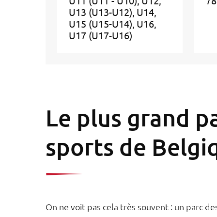
U11 (U11 - U10)
U12
78
U13 (U13-U12)
U14
U15 (U15-U14)
U16
U17 (U17-U16)
Le plus grand p
sports de Belgi
On ne voit pas cela très souvent : un parc d