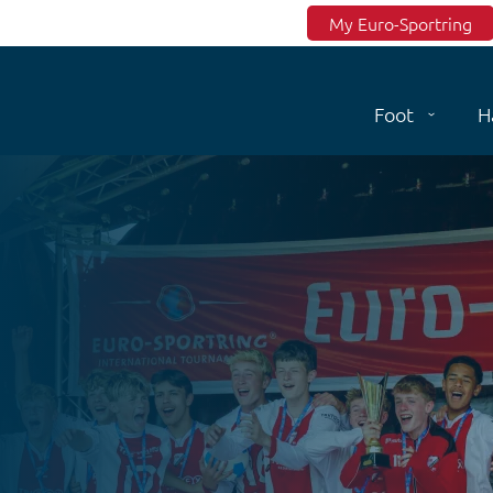
Top menu
My Euro-Sportring
Foot
H