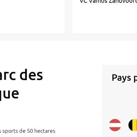
VC Vamos Zandvoor
arc des
Pays 
que
es sports de 50 hectares