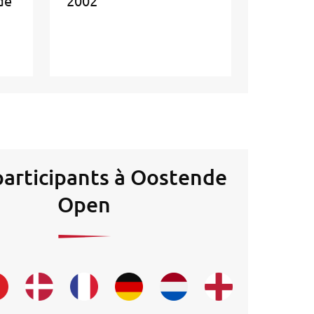
de
2002
participants à Oostende
Open