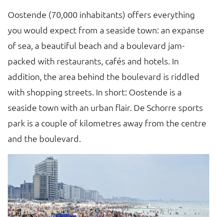
Oostende (70,000 inhabitants) offers everything
O
you would expect from a seaside town: an expanse
Is
h.
of sea, a beautiful beach and a boulevard jam-
s
packed with restaurants, cafés and hotels. In
m
addition, the area behind the boulevard is riddled
with shopping streets. In short: Oostende is a
F
seaside town with an urban flair. De Schorre sports
A
park is a couple of kilometres away from the centre
B
and the boulevard.
p
fo
mu
vi