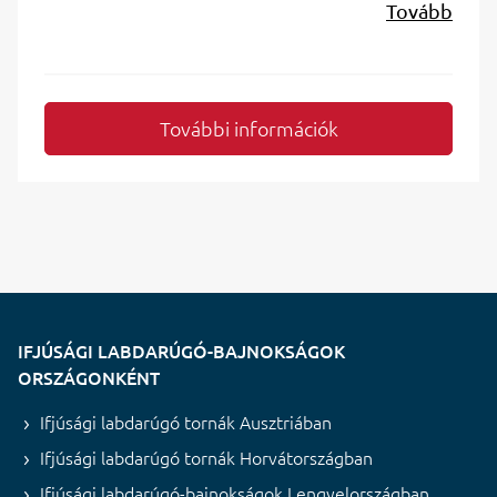
Tovább
További információk
IFJÚSÁGI LABDARÚGÓ-BAJNOKSÁGOK
ORSZÁGONKÉNT
Ifjúsági labdarúgó tornák Ausztriában
Ifjúsági labdarúgó tornák Horvátországban
Ifjúsági labdarúgó-bajnokságok Lengyelországban