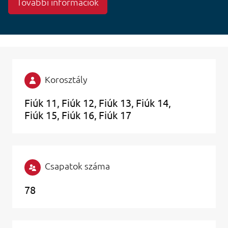
További információk
Korosztály
Fiúk 11
Fiúk 12
Fiúk 13
Fiúk 14
Fiúk 15
Fiúk 16
Fiúk 17
Csapatok száma
78