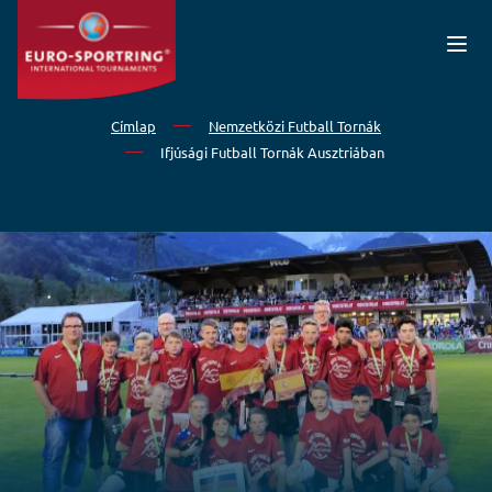
Ugrás a tartalomra
Címlap
Nemzetközi Futball Tornák
Ifjúsági Futball Tornák Ausztriában