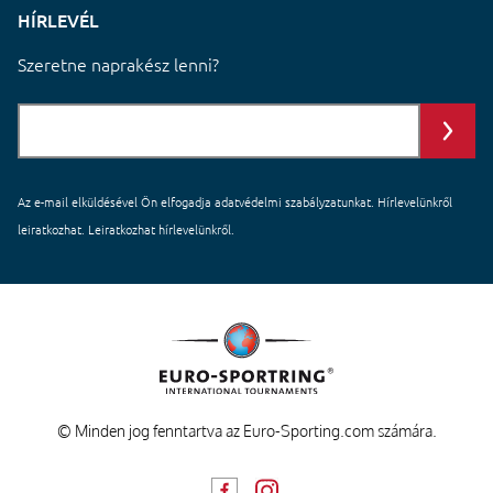
HÍRLEVÉL
Szeretne naprakész lenni?
Az e-mail elküldésével Ön elfogadja
adatvédelmi szabályzatunkat
. Hírlevelünkről
leiratkozhat. Leiratkozhat hírlevelünkről.
© Minden jog fenntartva az Euro-Sporting.com számára.