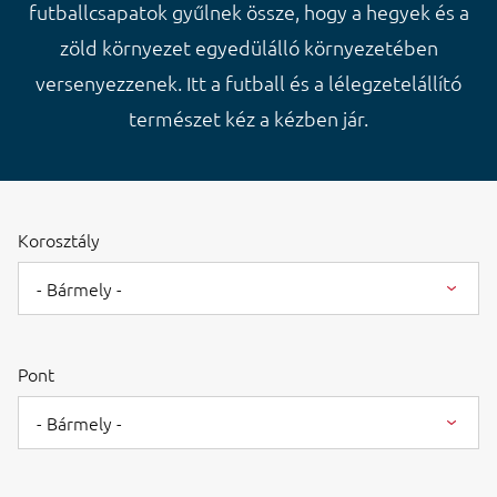
futballcsapatok gyűlnek össze, hogy a hegyek és a
zöld környezet egyedülálló környezetében
versenyezzenek. Itt a futball és a lélegzetelállító
természet kéz a kézben jár.
Korosztály
- Bármely -
Pont
- Bármely -