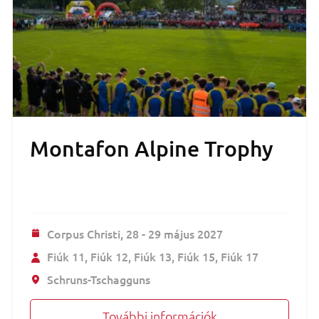
Montafon Alpine Trophy
Corpus Christi,
28 - 29 május 2027
Fiúk 11
Fiúk 12
Fiúk 13
Fiúk 15
Fiúk 17
Schruns-Tschagguns
További információk