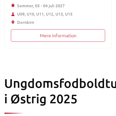
Sommer,
03 - 04 juli 2027
U09
U10
U11
U12
U13
U15
Dornbirn
Mere information
Ungdomsfodboldtu
i Østrig 2025