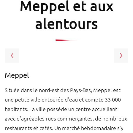
Meppel et aux
alentours
Meppel
G
Située dans le nord-est des Pays-Bas, Meppel est
À
une petite ville entourée d’eau et compte 33 000
l
habitants. La ville possède un centre accueillant
po
avec d’agréables rues commerçantes, de nombreux
« 
restaurants et cafés. Un marché hebdomadaire s’y
g,
p