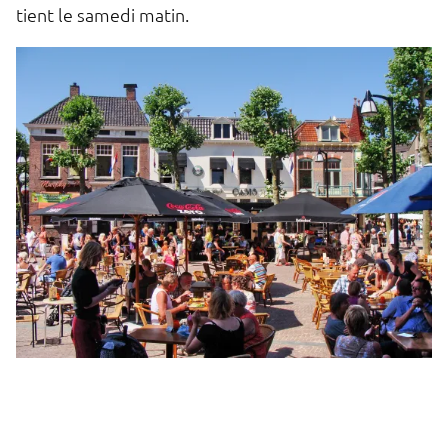
tient le samedi matin.
No
d