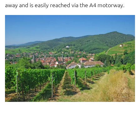
away and is easily reached via the A4 motorway.
f
pa
f
T
in