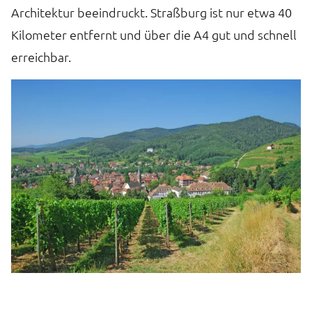
Architektur beeindruckt. Straßburg ist nur etwa 40
b
Kilometer entfernt und über die A4 gut und schnell
Vi
erreichbar.
Fr
Al
F
st
G