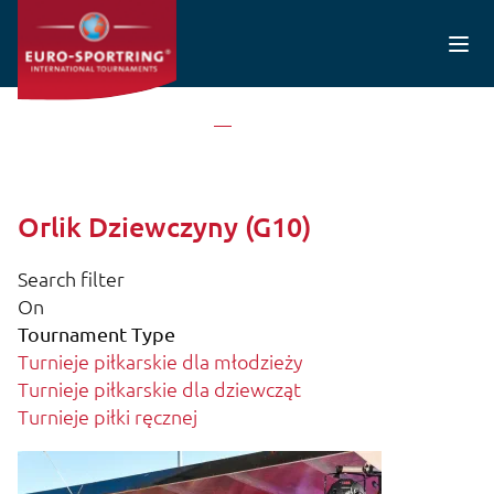
Przejdź do treści
Strona Główna
Orlik Dziewczyny (G10)
Orlik Dziewczyny (G10)
Search filter
On
Tournament Type
Turnieje piłkarskie dla młodzieży
Turnieje piłkarskie dla dziewcząt
Turnieje piłki ręcznej