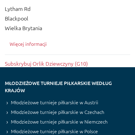
Lytham Rd
Blackpool
Wielka Brytania
Więcej informacji
Subskrybuj Orlik Dziewczyny (G10)
MŁODZIEŻOWE TURNIEJE PIŁKARSKIE WEDŁUG
KRAJÓW
Młodzieżowe turnieje piłkarskie w Austrii
Młodzieżowe turnieje piłkarskie w Czechach
Młodzieżowe turnieje piłkarskie w Niemczech
Młodzieżowe turnieje piłkarskie w Polsce