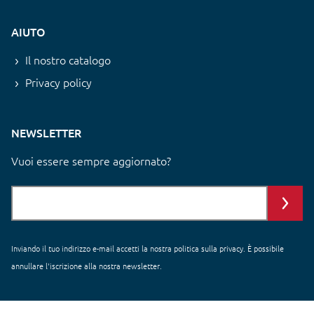
AIUTO
Il nostro catalogo
Privacy policy
NEWSLETTER
Vuoi essere sempre aggiornato?
Inviando il tuo indirizzo e-mail accetti
la nostra politica sulla privacy
. È possibile
annullare l'iscrizione alla nostra newsletter.