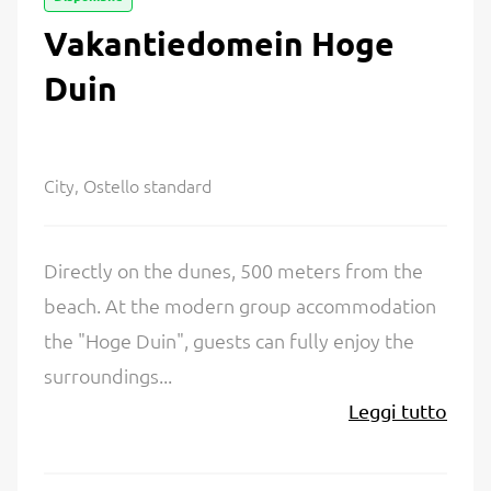
Vakantiedomein Hoge
Duin
City, Ostello standard
Directly on the dunes, 500 meters from the
beach. At the modern group accommodation
the "Hoge Duin", guests can fully enjoy the
surroundings...
Leggi tutto