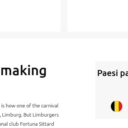
e making
Paesi p
 is how one of the carnival
n, Limburg. But Limburgers
ional club Fortuna Sittard