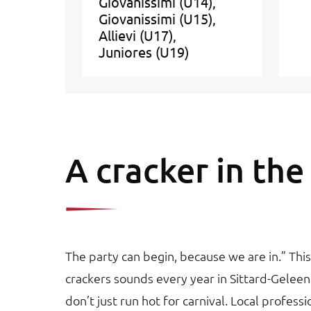
Giovanissimi (U14)
Giovanissimi (U15)
Allievi (U17)
Juniores (U19)
A cracker in th
The party can begin, because we are in.” This
crackers sounds every year in Sittard-Gelee
don’t just run hot for carnival. Local profess