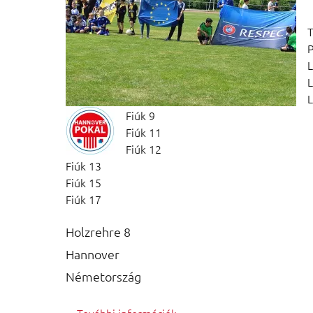
T
L
L
L
Fiúk 9
Fiúk 11
Fiúk 12
Fiúk 13
Fiúk 15
Fiúk 17
Holzrehre 8
Hannover
Németország
További információk