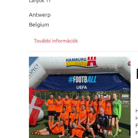
Lányok 17
Antwerp
Belgium
További információk
H
F
F