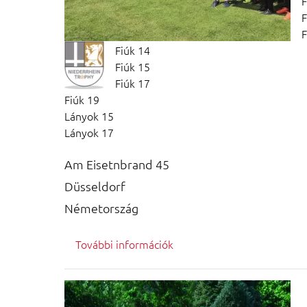
F
F
F
Fiúk 14
Fiúk 15
Fiúk 17
Fiúk 19
Lányok 15
Lányok 17
Am Eisetnbrand 45
Düsseldorf
Németország
További információk