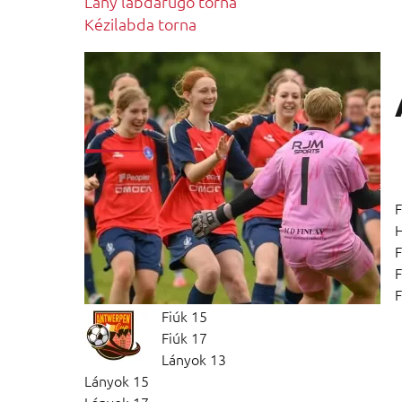
Lány labdarúgó torna
Kézilabda torna
F
F
F
F
Fiúk 15
Fiúk 17
Lányok 13
Lányok 15