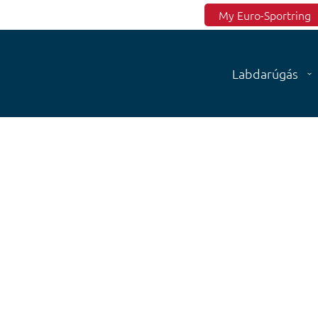
Top menu
My Euro-Sportring
Labdarúgás