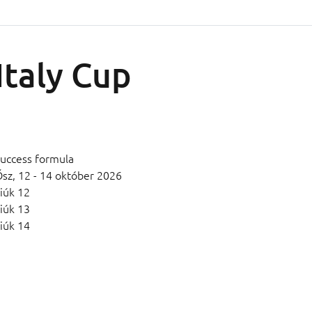
Italy Cup
uccess formula
Ősz,
12 - 14 október 2026
iúk 12
iúk 13
iúk 14