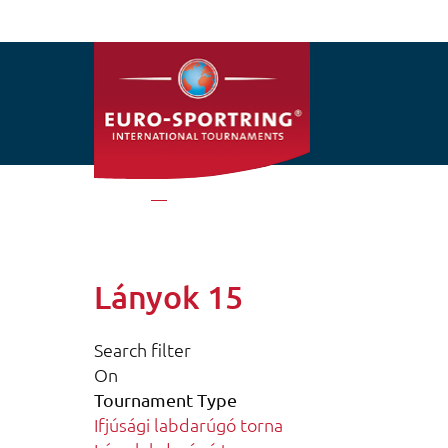
Ugrás a tartalomra
Címlap
Lányok 15
Lányok 15
Search filter
On
Tournament Type
Ifjúsági labdarúgó torna