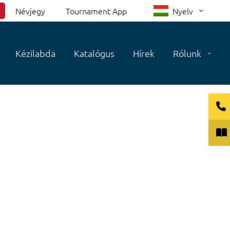
Névjegy
Tournament App
Nyelv
Kézilabda
Katalógus
Hírek
Rólunk