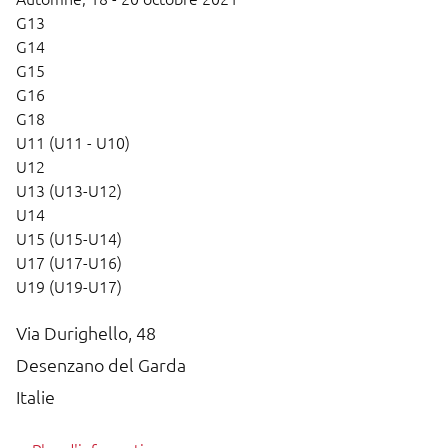
G13
G14
G15
G16
G18
U11 (U11 - U10)
U12
U13 (U13-U12)
U14
U15 (U15-U14)
U17 (U17-U16)
U19 (U19-U17)
Via Durighello, 48
Desenzano del Garda
Italie