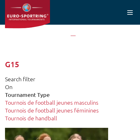
Aller au contenu principal
Accueil
G15
G15
Search filter
On
Tournament Type
Tournois de football jeunes masculins
Tournois de football jeunes féminines
Tournois de handball