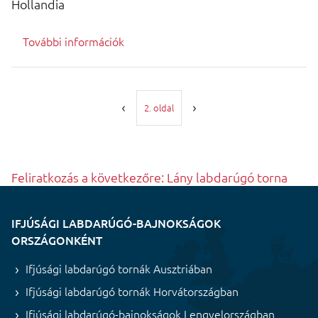
Hollandia
További információk
Oldalszámozás
2. oldal
Feliratkozás a következőre: Lány labdarúgó torna
IFJÚSÁGI LABDARÚGÓ-BAJNOKSÁGOK
ORSZÁGONKÉNT
Ifjúsági labdarúgó tornák Ausztriában
Ifjúsági labdarúgó tornák Horvátországban
Ifjúsági labdarúgó-bajnokságok Lengyelországban