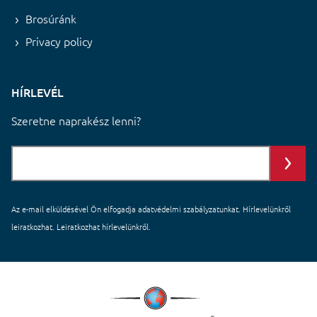
Brosúránk
Privacy policy
HÍRLEVÉL
Szeretne naprakész lenni?
Az e-mail elküldésével Ön elfogadja
adatvédelmi szabályzatunkat
. Hírlevelünkről
leiratkozhat. Leiratkozhat hírlevelünkről.