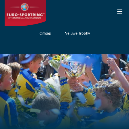
Ugrás a tartalomra
Címlap
Veluwe Trophy