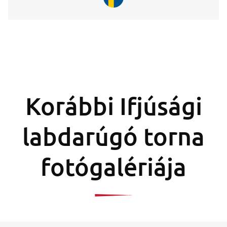
Korábbi Ifjúsági
labdarúgó torna
fotógalériája