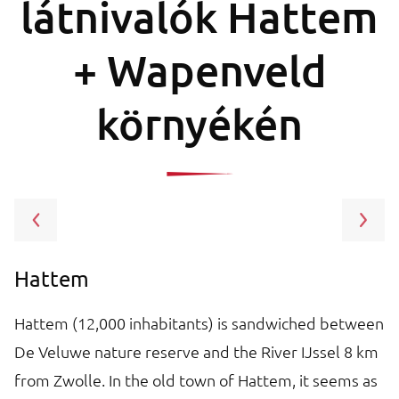
látnivalók Hattem
+ Wapenveld
környékén
Hattem
Z
Hattem (12,000 inhabitants) is sandwiched between
Th
De Veluwe nature reserve and the River IJssel 8 km
e
from Zwolle. In the old town of Hattem, it seems as
re