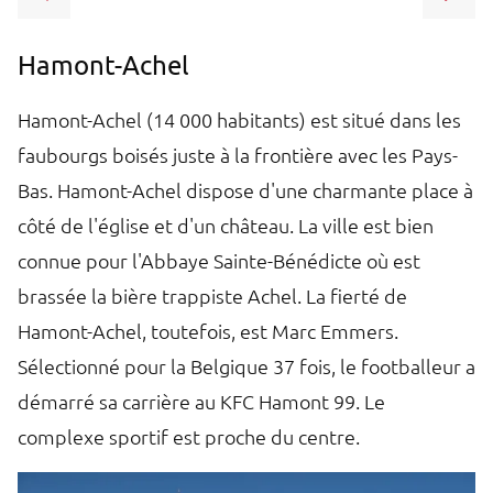
Hamont-Achel
L
Hamont-Achel (14 000 habitants) est situé dans les
L
faubourgs boisés juste à la frontière avec les Pays-
t
n
Bas. Hamont-Achel dispose d'une charmante place à
de
côté de l'église et d'un château. La ville est bien
d
s
connue pour l'Abbaye Sainte-Bénédicte où est
de
brassée la bière trappiste Achel. La fierté de
pl
Hamont-Achel, toutefois, est Marc Emmers.
m
Sélectionné pour la Belgique 37 fois, le footballeur a
a
démarré sa carrière au KFC Hamont 99. Le
re
complexe sportif est proche du centre.
l
pu