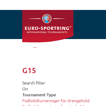
Gå til hovedindhold
Hjem
G15
G15
Search filter
On
Tournament Type
Fodboldturneringer for drengehold