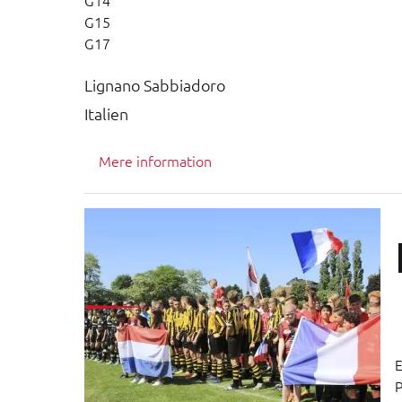
G14
G15
G17
Lignano Sabbiadoro
Italien
Mere information
E