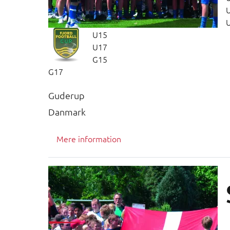
U15
U17
G15
G17
Guderup
Danmark
Mere information