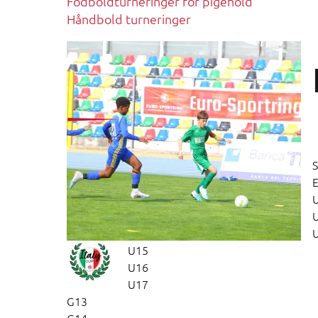
Fodboldturneringer for pigehold
Håndbold turneringer
S
E
U15
U16
U17
G13