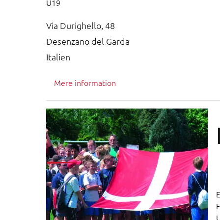
U19
Via Durighello, 48
Desenzano del Garda
Italien
Mere information
E
F