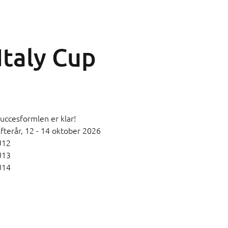
Italy Cup
uccesformlen er klar!
fterår,
12 - 14 oktober 2026
U12
U13
U14