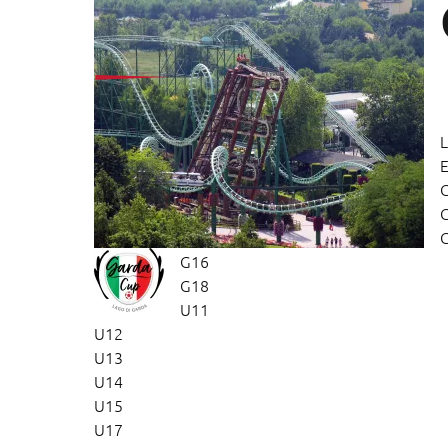
L
E
G16
G18
U11
U12
U13
U14
U15
U17