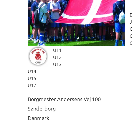
E
J
U11
U12
U13
U14
U15
U17
Borgmester Andersens Vej 100
Sønderborg
Danmark