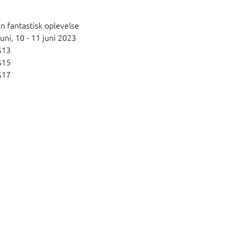
n fantastisk oplevelse
uni,
10 - 11 juni 2023
G13
G15
G17