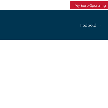
Top menu
My Euro-Sportring
Fodbold