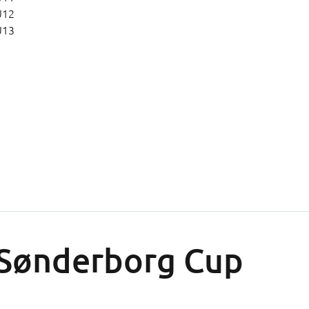
U12
U13
Sønderborg Cup