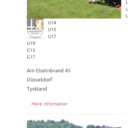
U14
U15
U17
U19
G15
G17
Am Eisetnbrand 45
Düsseldorf
Tyskland
Mere information