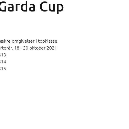
Garda Cup
ækre omgivelser i topklasse
fterår,
18 - 20 oktober 2021
G13
G14
G15