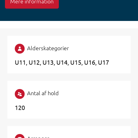
Mere information
Alderskategorier
U11
U12
U13
U14
U15
U16
U17
Antal af hold
120