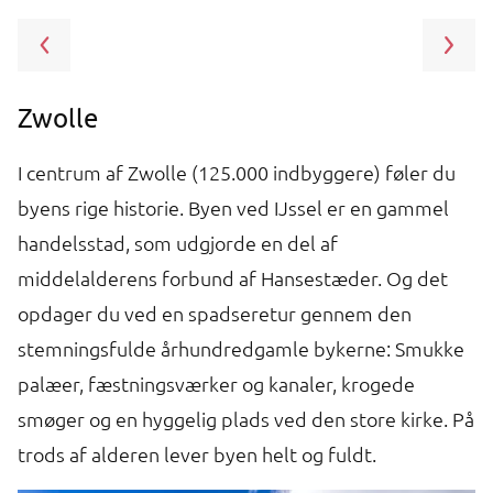
Zwolle
F
g
I centrum af Zwolle (125.000 indbyggere) føler du
F
byens rige historie. Byen ved IJssel er en gammel
fo
le
handelsstad, som udgjorde en del af
pa
middelalderens forbund af Hansestæder. Og det
mo
opdager du ved en spadseretur gennem den
h
stemningsfulde århundredgamle bykerne: Smukke
i
palæer, fæstningsværker og kanaler, krogede
u
smøger og en hyggelig plads ved den store kirke. På
Z
trods af alderen lever byen helt og fuldt.