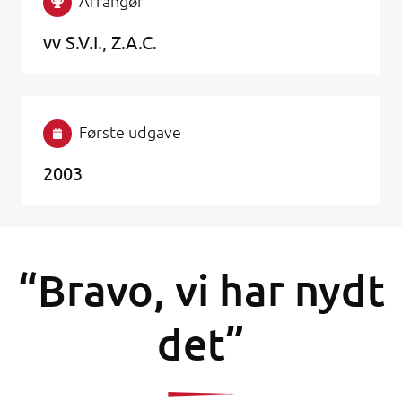
Arrangør
vv S.V.I., Z.A.C.
Første udgave
2003
“Bravo, vi har nydt
det”