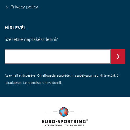
Privacy policy
HÍRLEVÉL
Szeretne naprakész lenni?
Az e-mail elküldésével Ön elfogadja
adatvédelmi szabályzatunkat
. Hírlevelünkről
leiratkozhat. Leiratkozhat hírlevelünkről.