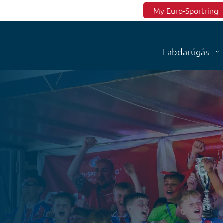
Top menu
My Euro-Sportring
Labdarúgás