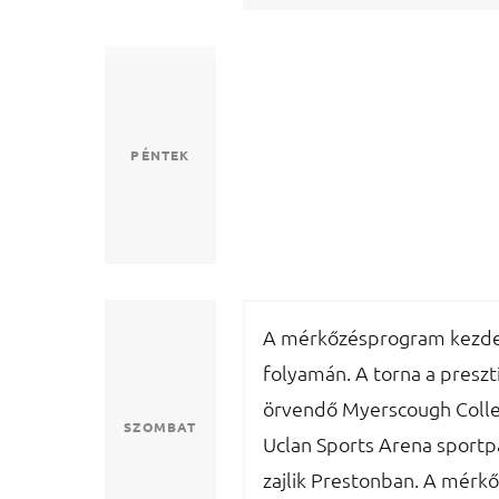
PÉNTEK
A mérkőzésprogram kezde
folyamán. A torna a preszt
örvendő Myerscough Colle
SZOMBAT
Uclan Sports Arena sportp
zajlik Prestonban. A mérk