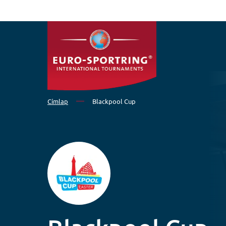
Ugrás a tartalomra
Címlap
Blackpool Cup