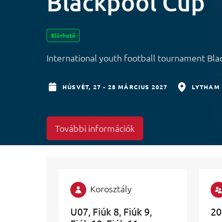
Blackpool Cup
Elérhető
International youth football tournament Bla
HÚSVÉT,
27 - 28 MÁRCIUS 2027
LYTHAM
További információk
Korosztály
U07
Fiúk 8
Fiúk 9
20