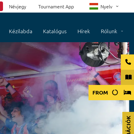
Névjegy
Tournament App
Nyelv
Kézilabda
Katalógus
Hírek
Rólunk
FROM