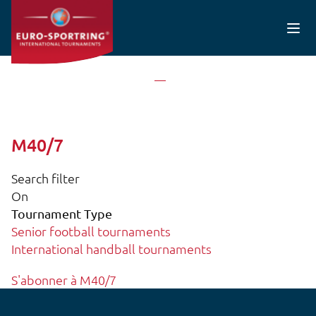
Aller au contenu principal
Accueil
M40/7
M40/7
Search filter
On
Tournament Type
Senior football tournaments
International handball tournaments
S'abonner à M40/7