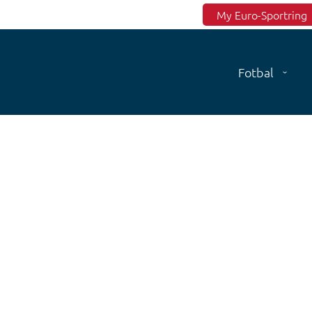
Top menu
My Euro-Sportring
Fotbal