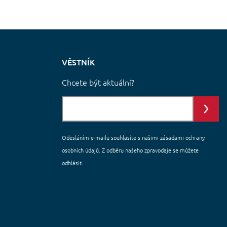
VĚSTNÍK
Chcete být aktuální?
Odesláním e-mailu souhlasíte s našimi
zásadami ochrany
osobních údajů. Z odběru našeho zpravodaje se můžete
odhlásit.