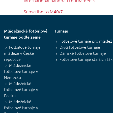
International handball tournaments
Subscribe to M40/7
Mládežnické fotbalové
Turnaje
turnaje podle země
Fotbalové turnaje pro mládež
Fotbalové turnaje
Dívčí fotbalové turnaje
mládeže v České
Dámské fotbalové turnaje
republice
Fotbalové turnaje starších žá
Mládežnické
fotbalové turnaje v
Německu
Mládežnické
fotbalové turnaje v
Polsku
Mládežnické
fotbalové turnaje v