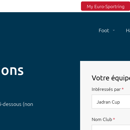
Top menu
My Euro-Sportring
Foot
H
ions
Votre équip
Intéressés par
ci-dessous (non
Nom Club