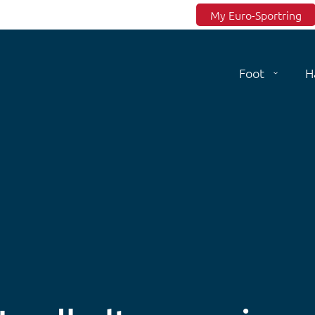
Top menu
My Euro-Sportring
Foot
H