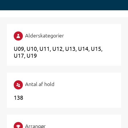
Alderskategorier
U09
U10
U11
U12
U13
U14
U15
U17
U19
Antal af hold
138
Arrangør