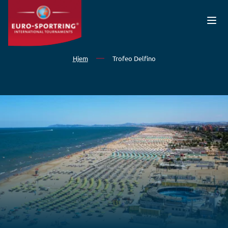
Gå til hovedindhold
Hjem
Trofeo Delfino