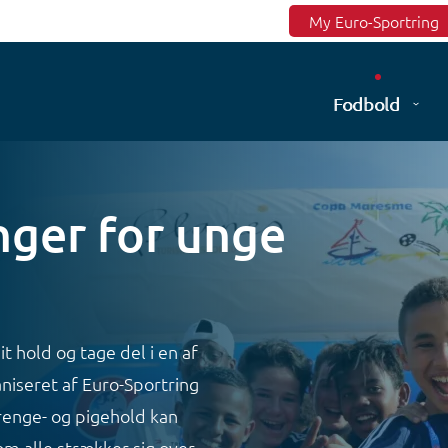
Top menu
My Euro-Sportring
Fodbold
nger for unge
 hold og tage del i en af
iseret af Euro-Sportring
drenge- og pigehold kan
om alle strækker sig over