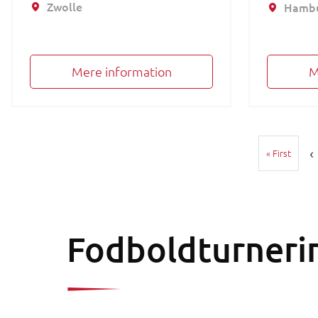
Zwolle
Hamb
Mere information
M
Sideinddeling
Første
« First
Fodboldturneri