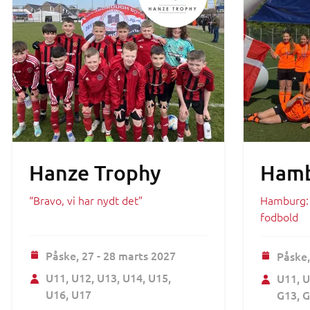
Hanze Trophy
Hamb
“Bravo, vi har nydt det”
Hamburg: e
fodbold
Påske,
27 - 28 marts 2027
Påske
U11
U12
U13
U14
U15
U11
U
U16
U17
G13
G