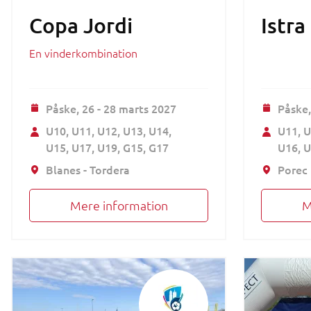
Copa Jordi
Istra
En vinderkombination
Påske,
26 - 28 marts 2027
Påske
U10
U11
U12
U13
U14
U11
U
U15
U17
U19
G15
G17
U16
U
Blanes - Tordera
Porec
Mere information
M