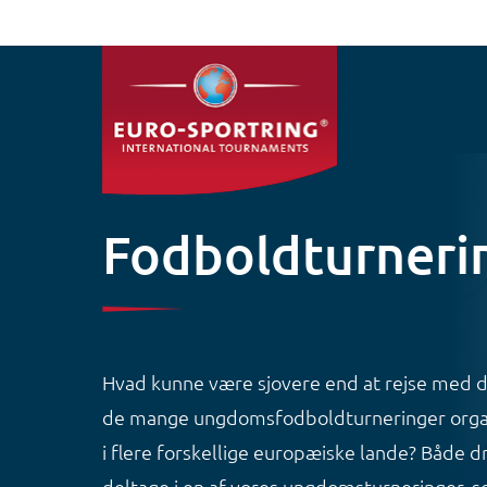
Gå til hovedindhold
Fodboldturneri
Hvad kunne være sjovere end at rejse med dit
de mange ungdomsfodboldturneringer organ
i flere forskellige europæiske lande? Både 
deltage i en af vores ungdomsturneringer, s