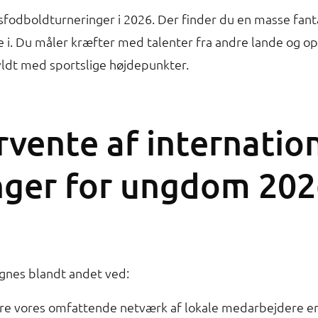
sfodboldturneringer i 2026. Der finder du en masse fanta
 i. Du måler kræfter med talenter fra andre lande og
yldt med sportslige højdepunkter.
rvente af internatio
nger for ungdom 202
nes blandt andet ved:
være vores omfattende netværk af lokale medarbejdere er 