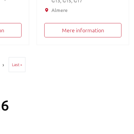
G13
G15
G17
Almere
on
Mere information
Sidste side
Last »
26