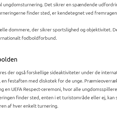
nal ungdomsturnering. Det sikrer en spændende udfordrin
ringerne finder sted, er kendetegnet ved fremragende 
elle dommere, der sikrer sportslighed og objektivitet.
ternationalt fodboldforbund.
bolden
es der også forskellige sideaktiviteter under de inter
 en festaften med diskotek for de unge. Præmieoverrækk
ng en UEFA Respect-ceremoni, hvor alle ungdomsspiller
ngen finder sted, enten i et turistområde eller ej, kan s
ren af hver enkelt turnering.