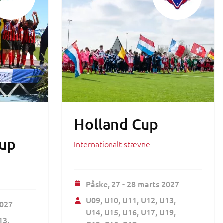
Holland Cup
Cup
Internationalt stævne
Påske,
27 - 28 marts 2027
U09
U10
U11
U12
U13
2027
U14
U15
U16
U17
U19
13