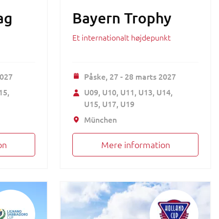
ag
Bayern Trophy
Et internationalt højdepunkt
2027
Påske,
27 - 28 marts 2027
15
U09
U10
U11
U13
U14
U15
U17
U19
München
on
Mere information