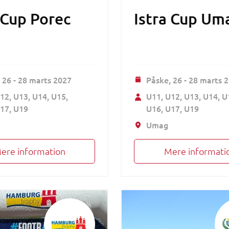
 Cup Porec
Istra Cup Um
,
26 - 28 marts 2027
Påske,
26 - 28 marts 
12
U13
U14
U15
U11
U12
U13
U14
U
17
U19
U16
U17
U19
Umag
ere information
Mere informati