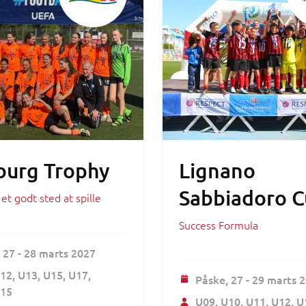
urg Trophy
Lignano
Sabbiadoro 
t godt sted at spille
Success Formula
,
27 - 28 marts 2027
12
U13
U15
U17
Påske,
27 - 29 marts 
15
U09
U10
U11
U12
U