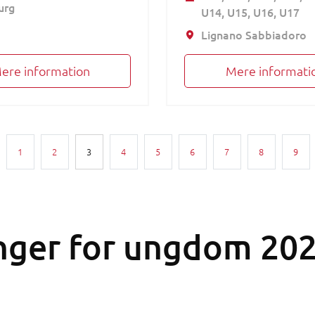
urg
U14
U15
U16
U17
Lignano Sabbiadoro
ere information
Mere informati
 side
1
2
3
4
5
6
7
8
9
nger for ungdom 20