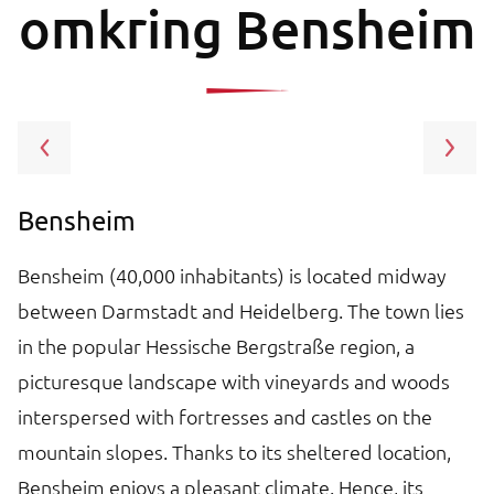
omkring Bensheim
Bensheim
B
Bensheim (40,000 inhabitants) is located midway
Th
between Darmstadt and Heidelberg. The town lies
fa
d
in the popular Hessische Bergstraße region, a
i
picturesque landscape with vineyards and woods
fr
interspersed with fortresses and castles on the
wh
,
mountain slopes. Thanks to its sheltered location,
t
Bensheim enjoys a pleasant climate. Hence, its